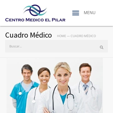
contenido
MENU
Cuadro Médico
HOME
—
CUADRO MÉDICO