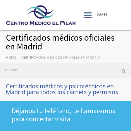
contenido
MENU
Certificados médicos oficiales
en Madrid
HOME
—
CERTIFICADOS MÉDICOS OFICIALES EN MADRID
Certificados médicos y psicotécnicos en
Madrid para todos los carnets y permisos
Déjanos tu teléfono, te llamaremos
para concertar visita