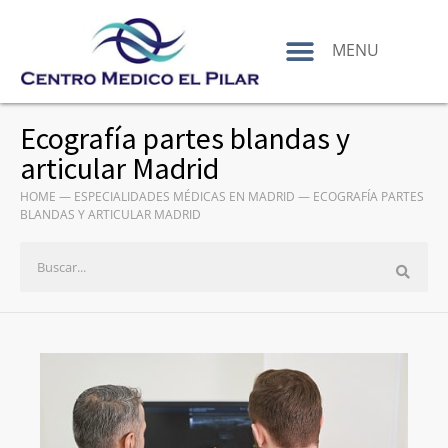
contenido
MENU
Ecografía partes blandas y
articular Madrid
HOME
—
ESPECIALIDADES MÉDICAS EN MADRID
—
ECOGRAFÍA PARTES
BLANDAS Y ARTICULAR MADRID