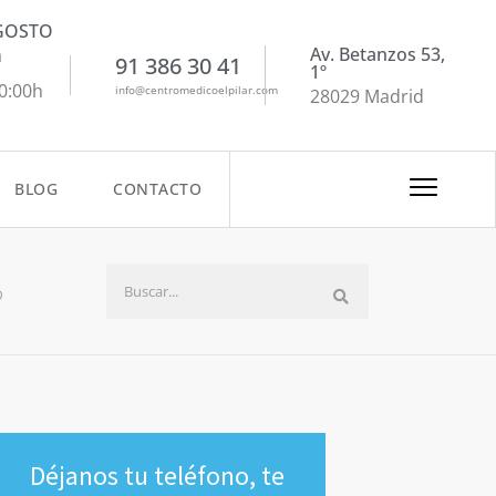
AGOSTO
Av. Betanzos 53,
a
91 386 30 41
1º
20:00h
info@centromedicoelpilar.com
28029 Madrid
BLOG
CONTACTO
D
Déjanos tu teléfono, te