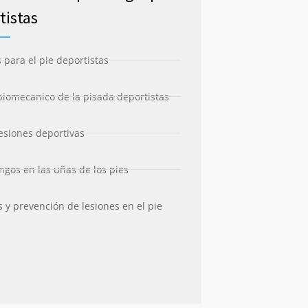
tistas
s para el pie deportistas
biomecanico de la pisada deportistas
lesiones deportivas
ngos en las uñas de los pies
 y prevención de lesiones en el pie