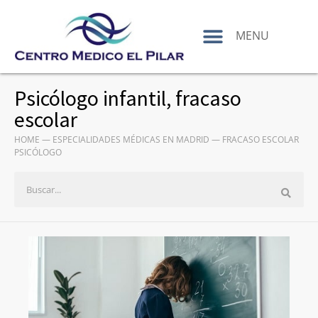
contenido
MENU
Psicólogo infantil, fracaso
escolar
HOME
—
ESPECIALIDADES MÉDICAS EN MADRID
—
FRACASO ESCOLAR
PSICÓLOGO