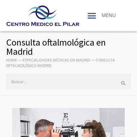
contenido
MENU
Consulta oftalmológica en
Madrid
HOME
—
ESPECIALIDADES MÉDICAS EN MADRID
—
CONSULTA
OFTALMOLÓGICA MADRID