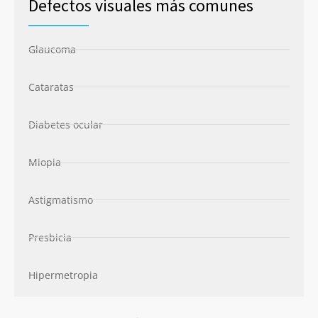
Defectos visuales más comunes
Glaucoma
Cataratas
Diabetes ocular
Miopia
Astigmatismo
Presbicia
Hipermetropia