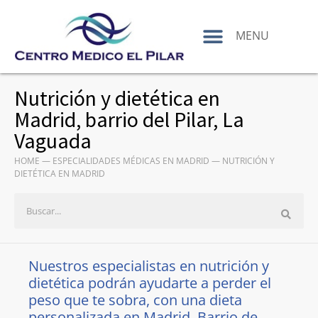
contenido
MENU
Nutrición y dietética en
Madrid, barrio del Pilar, La
Vaguada
HOME
—
ESPECIALIDADES MÉDICAS EN MADRID
—
NUTRICIÓN Y
DIETÉTICA EN MADRID
Nuestros especialistas en nutrición y
dietética podrán ayudarte a perder el
peso que te sobra, con una dieta
personalizada en Madrid, Barrio de