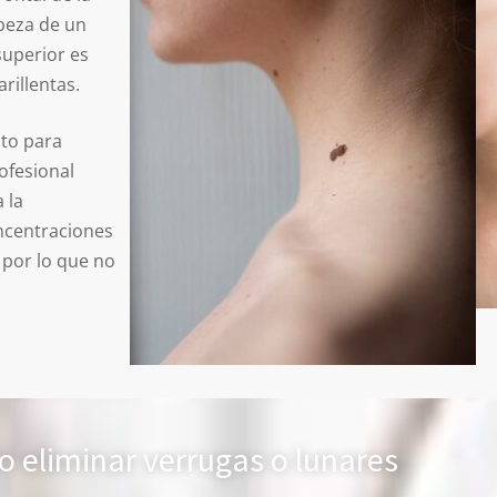
abeza de un
superior es
rillentas.
nto para
ofesional
 la
ncentraciones
y por lo que no
o eliminar verrugas o lunares