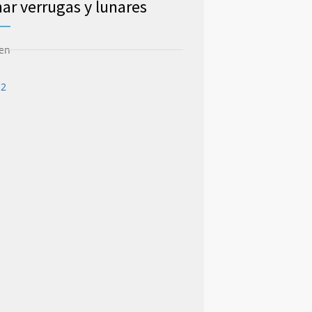
nar verrugas y lunares
en
O2