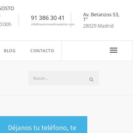
AGOSTO
Av. Betanzos 53,
a
91 386 30 41
1º
20:00h
info@centromedicoelpilar.com
28029 Madrid
BLOG
CONTACTO
Déjanos tu teléfono, te