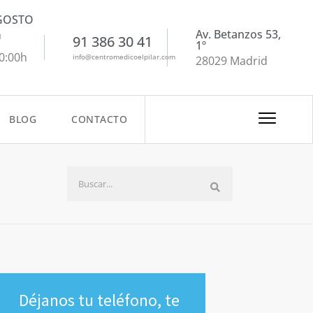
AGOSTO
Av. Betanzos 53,
a
91 386 30 41
1º
20:00h
info@centromedicoelpilar.com
28029 Madrid
BLOG
CONTACTO
Déjanos tu teléfono, te