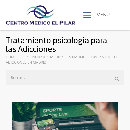
contenido
MENU
Tratamiento psicología para
las Adicciones
HOME
—
ESPECIALIDADES MÉDICAS EN MADRID
—
TRATAMIENTO DE
ADICCIONES EN MADRID