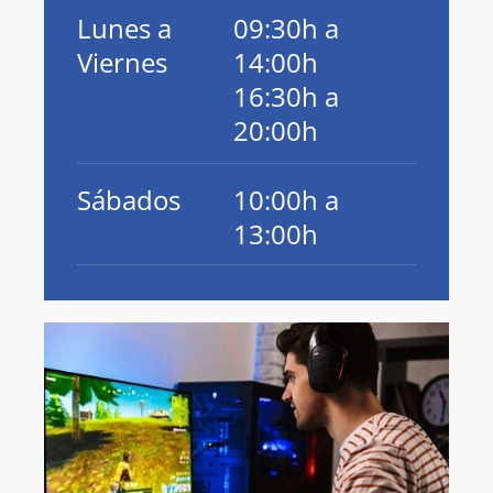
Lunes a
09:30h a
Viernes
14:00h
16:30h a
20:00h
Sábados
10:00h a
13:00h