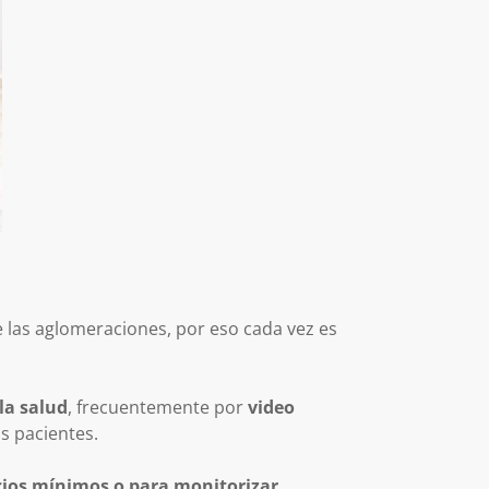
e las aglomeraciones, por eso cada vez es
la salud
, frecuentemente por
video
s pacientes.
icios mínimos o para monitorizar