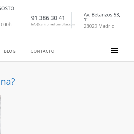
AGOSTO
Av. Betanzos 53,
a
91 386 30 41
1º
20:00h
info@centromedicoelpilar.com
28029 Madrid
BLOG
CONTACTO
ina?