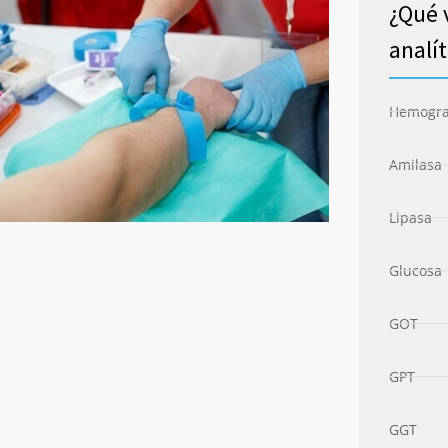
¿Qué 
analít
Hemogra
Amilasa
Lipasa
Glucosa
GOT
GPT
GGT