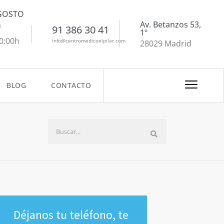
AGOSTO
Av. Betanzos 53,
a
91 386 30 41
1º
20:00h
info@centromedicoelpilar.com
28029 Madrid
BLOG
CONTACTO
Déjanos tu teléfono, te