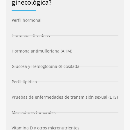
ginecológica?
Perfil hormonal
Hormonas tiroideas
Hormona antimulleriana (AHM)
Glucosa y Hemoglobina Glicosilada
Perfil lipidico
Pruebas de enfermedades de transmisión sexual (ETS)
Marcadores tumorales
Vitamina D y otros micronutrientes