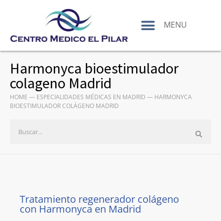
contenido
MENU
Harmonyca bioestimulador
colageno Madrid
HOME
—
ESPECIALIDADES MÉDICAS EN MADRID
—
HARMONYCA
BIOESTIMULADOR COLÁGENO MADRID
Tratamiento regenerador colágeno
con Harmonyca en Madrid