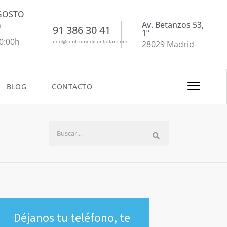
AGOSTO
Av. Betanzos 53,
a
91 386 30 41
1º
20:00h
info@centromedicoelpilar.com
28029 Madrid
BLOG
CONTACTO
Déjanos tu teléfono, te