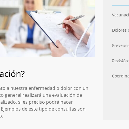
Vacunaci
Dolores 
Prevenc
Revisión
ración?
Coordina
ento a nuestra enfermedad o dolor con un
co general realizará una evaluación de
lizado, si es preciso podrá hacer
. Ejemplos de este tipo de consultas son
tc