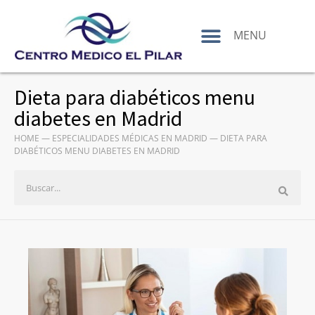
contenido
MENU
Dieta para diabéticos menu
diabetes en Madrid
HOME
—
ESPECIALIDADES MÉDICAS EN MADRID
—
DIETA PARA
DIABÉTICOS MENU DIABETES EN MADRID