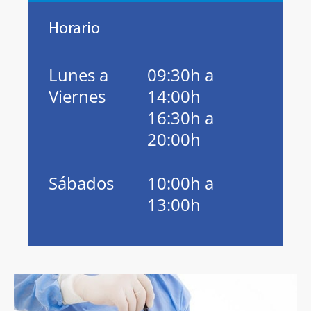
Horario
Lunes a
09:30h a
Viernes
14:00h
16:30h a
20:00h
Sábados
10:00h a
13:00h