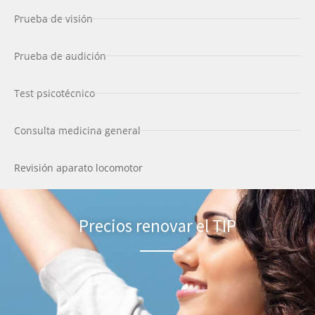
Prueba de visión
Prueba de audición
Test psicotécnico
Consulta medicina general
Revisión aparato locomotor
Precios renovar el TIP