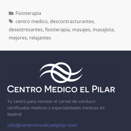
Fisioterapia
centro medico
,
descontracturantes
,
desestresantes
,
fisioterapia
,
masajes
,
masajista
,
mejores
,
relajantes
Tu centro para renovar el carnet de conducir,
certificados medicos y especialidades medicas en
Madrid
info@centromedicoelpilar.com