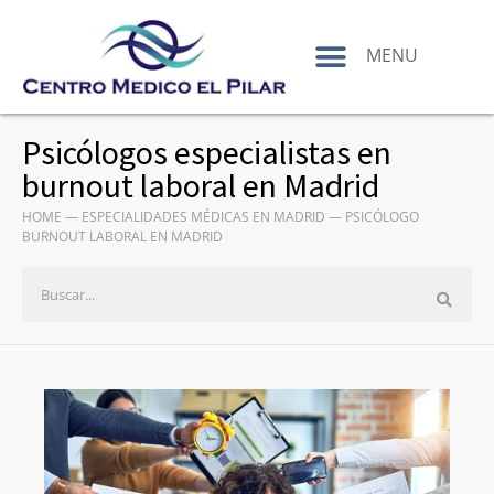
contenido
MENU
Psicólogos especialistas en
burnout laboral en Madrid
HOME
—
ESPECIALIDADES MÉDICAS EN MADRID
—
PSICÓLOGO
BURNOUT LABORAL EN MADRID