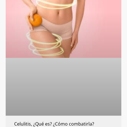
Celulitis, ¿Qué es? ¿Cómo combatirla?